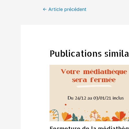
Navigation
←
Article précédent
de
l’article
Publications simila
Fermeture de la médiathè