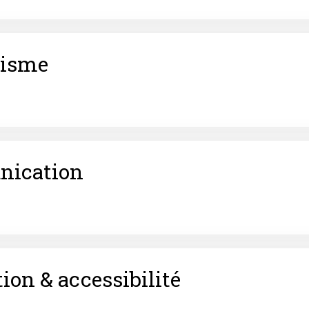
nisme
ication
on & accessibilité