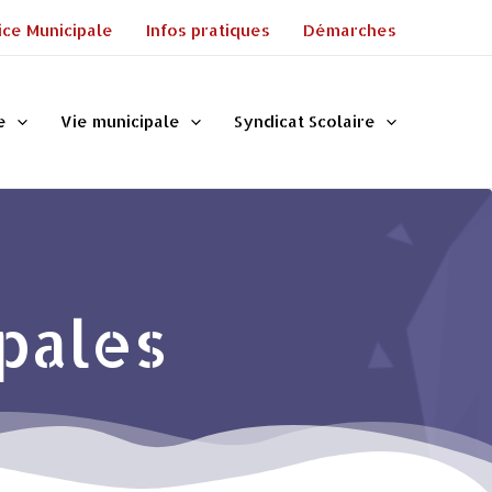
ice Municipale
Infos pratiques
Démarches
e
Vie municipale
Syndicat Scolaire
pales