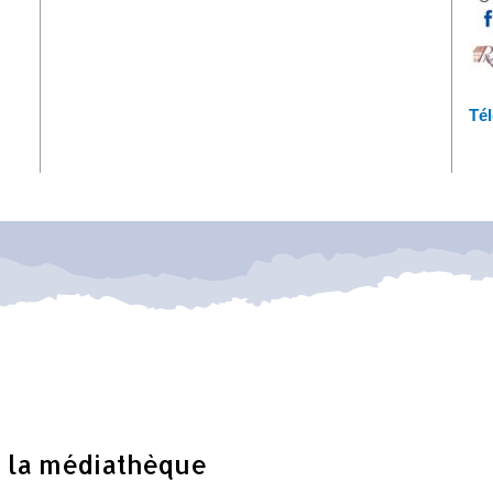
Té
 la médiathèque