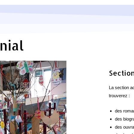
nial
Sectio
La section a
trouverez :
des roma
des biogr
des ouvr