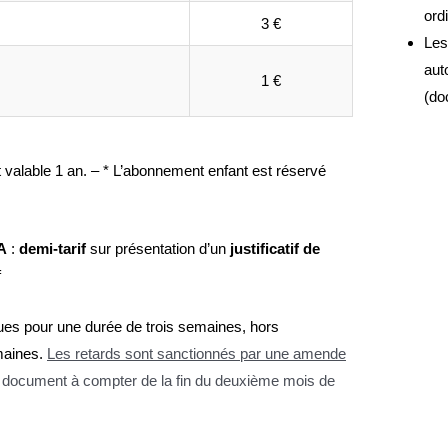
ord
3 €
Les
aut
1 €
(do
t valable 1 an. – * L’abonnement enfant est réservé
A
:
demi-tarif
sur présentation d’un
justificatif de
f
ues pour une durée de trois semaines, hors
maines.
Les retards sont sanctionnés par une amende
u document à compter de la fin du deuxième mois de