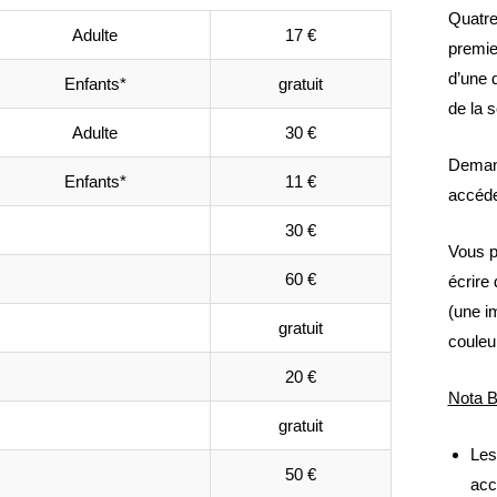
Quatre
Adulte
17 €
premie
d’une 
Enfants*
gratuit
de la s
Adulte
30 €
Demand
Enfants*
11 €
accéde
30 €
Vous p
60 €
écrire
(une i
gratuit
couleur
20 €
Nota B
gratuit
Les
50 €
acc