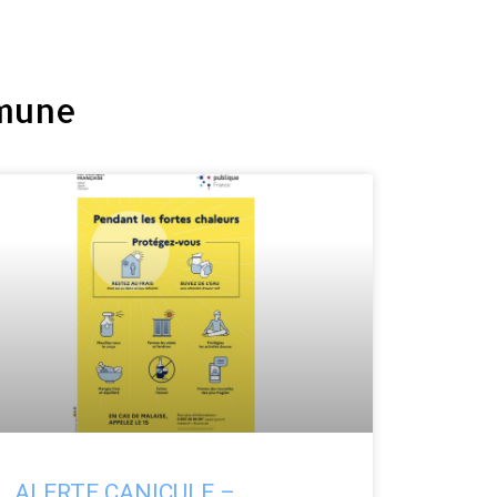
mmune
ALERTE CANICULE –