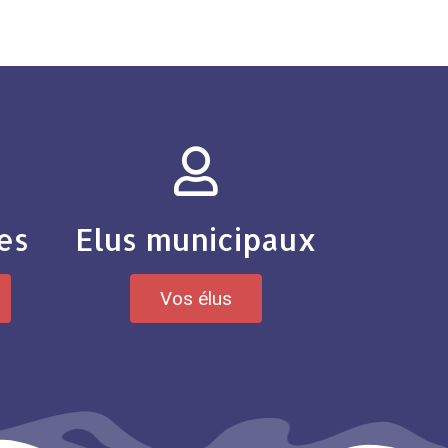
es
Elus municipaux
Vos élus