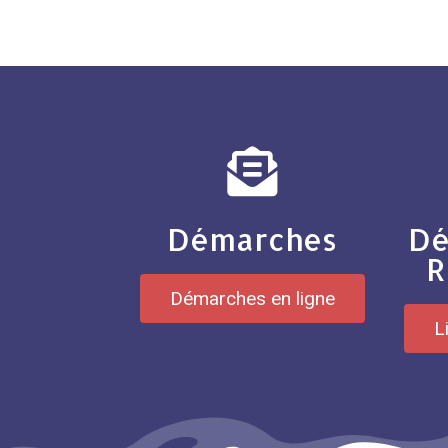
Démarches
Dé
R
Démarches en ligne
L