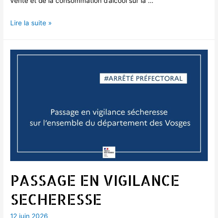
vente et de la consommation d’alcool sur la …
ALERTE
Lire la suite »
CANICULE
–
VIGILANCE
ROUGE
DANS
LES
VOSGES
PASSAGE EN VIGILANCE
SECHERESSE
12 juin 2026