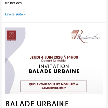
traîner des …
PREVENTION
Lire la suite »
–
MOUSTIQUES
BALADE URBAINE