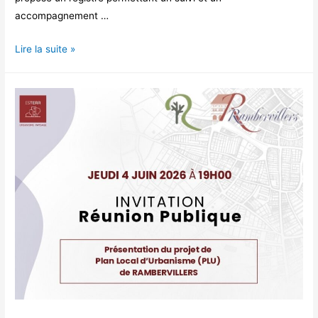
accompagnement …
PREVENTION
Lire la suite »
–
FORTE
CHALEUR