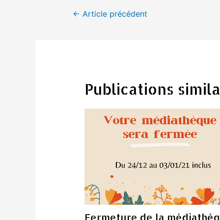
Navigation
←
Article précédent
de
l’article
Publications simila
Fermeture de la médiathè