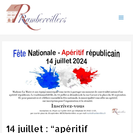
Aller
au
contenu
Main
Men
14 juillet : “apéritif