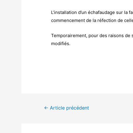
L’installation d’un échafaudage sur la f
commencement de la réfection de celle
Temporairement, pour des raisons de sé
modifiés.
Navigation
←
Article précédent
de
l’article