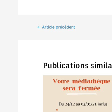
Navigation
←
Article précédent
de
l’article
Publications simila