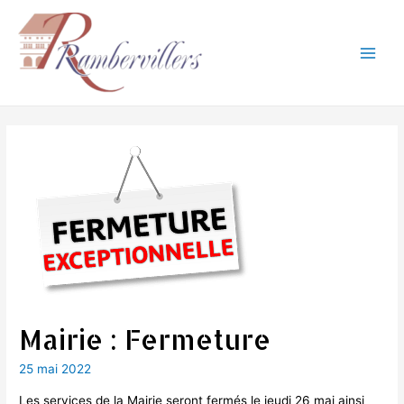
Aller
au
contenu
Main
Men
Mairie : Fermeture
25 mai 2022
Les services de la Mairie seront fermés le jeudi 26 mai ainsi