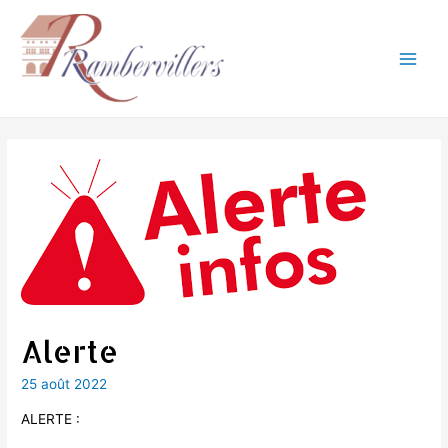
Aller
au
contenu
Main
Men
Alerte
25 août 2022
ALERTE :