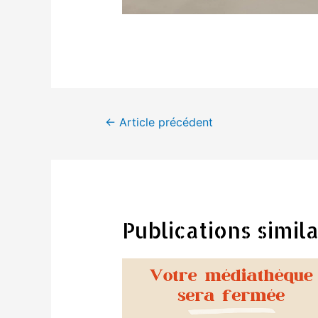
Navigation
←
Article précédent
de
l’article
Publications simila